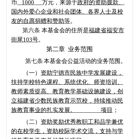
币
1000
万元，来源于
政府的资助拨款、
国内外爱心企业和社会团体、各界人士及校
友的自愿捐赠和赞助等
。
第六条
本基金会的住所是
福建省福安市
街尾103号
。
第二章 业务范围
第七条
本基金会公益活动的业务范围。
（一）
资助宁德市民族中学发展建设，
扶持学校特色课程、系统优化、师资培训、
教师素质提高、教育教学基础设施建设，创
立福建省少数民族教育示范校，持续推动民
族教育事业的扎实发展。 项目
；
（二）
资助奖励优秀教职工和品学兼优
的在校学生，资助校际学术交流，支持与学