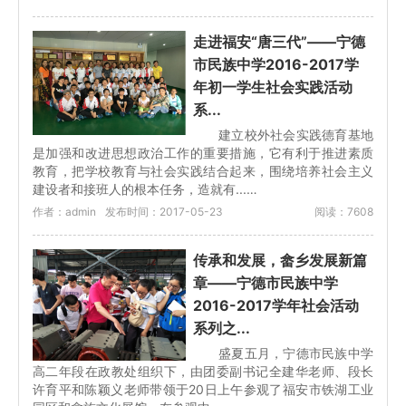
走进福安“唐三代”——宁德
市民族中学2016-2017学
年初一学生社会实践活动
系...
建立校外社会实践德育基地
是加强和改进思想政治工作的重要措施，它有利于推进素质
教育，把学校教育与社会实践结合起来，围绕培养社会主义
建设者和接班人的根本任务，造就有...…
作者：admin
发布时间：2017-05-23
阅读：7608
传承和发展，畲乡发展新篇
章——宁德市民族中学
2016-2017学年社会活动
系列之...
盛夏五月，宁德市民族中学
高二年段在政教处组织下，由团委副书记全建华老师、段长
许育平和陈颖义老师带领于20日上午参观了福安市铁湖工业