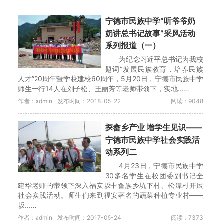
宁德市民族中学“听爷爷奶
奶讲总书记故事”采风活动
系列报道（一）
为纪念习近平总书记为我校
题词“发展民族教育，培养民族
人才”20周年暨学校建校60周年，5月20日，宁德市民族中学
师生一行14人在刘子松、王丽芳等老师带领下，实地...…
作者：admin
发布时间：2018-05-22
阅读：9048
探畲乡产业 增学生见识——
宁德市民族中学社会实践活
动系列二
4月23日，宁德市民族中学
30多名学生在校团委副书记全
建华老师的带领下深入福安坂中畲族乡坑下村、松潭村开展
社会实践活动。师生们来到福安著名的蔬菜种植专业村——
坂...…
作者：admin
发布时间：2017-05-24
阅读：7373