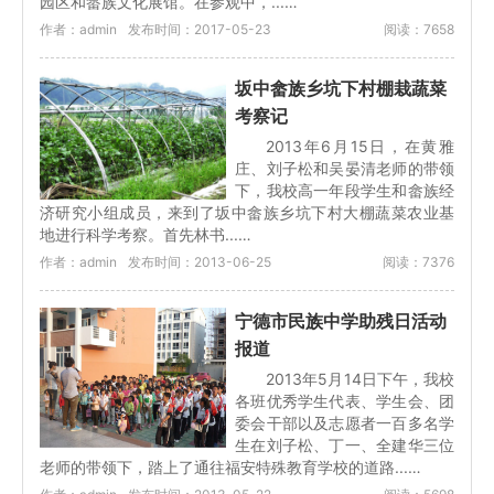
园区和畲族文化展馆。在参观中，...…
作者：admin
发布时间：2017-05-23
阅读：7658
坂中畲族乡坑下村棚栽蔬菜
考察记
2013年6月15日，在黄雅
庄、刘子松和吴晏清老师的带领
下，我校高一年段学生和畲族经
济研究小组成员，来到了坂中畲族乡坑下村大棚蔬菜农业基
地进行科学考察。首先林书...…
作者：admin
发布时间：2013-06-25
阅读：7376
宁德市民族中学助残日活动
报道
2013年5月14日下午，我校
各班优秀学生代表、学生会、团
委会干部以及志愿者一百多名学
生在刘子松、丁一、全建华三位
老师的带领下，踏上了通往福安特殊教育学校的道路...…