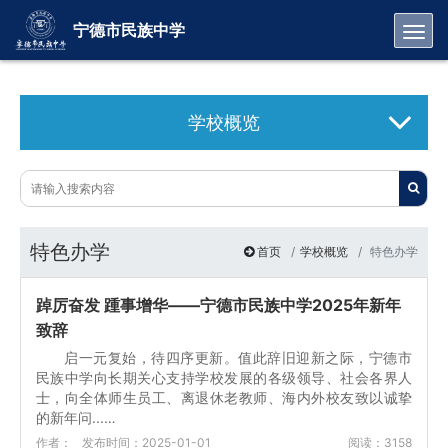
Toggl
宁德市民族中学
学校概览
特色办学
首页
学校概览
特色办学
踔厉奋发 踵事增华——宁德市民族中学2025年新年
致辞
启一元复始，待四序更新。值此辞旧迎新之际，宁德市
民族中学向长期关心支持学校发展的各级领导、社会各界人
士，向全体师生员工、离退休老教师、海内外校友致以诚挚
的新年问...…
作者：
发布时间：2025-01-01
阅读：3158