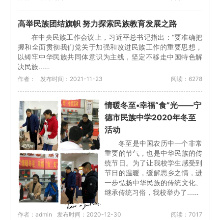
高举民族团结旗帜 努力探索民族教育发展之路
在中央民族工作会议上，习近平总书记指出：“要准确把
握和全面贯彻我们党关于加强和改进民族工作的重要思想，
以铸牢中华民族共同体意识为主线，坚定不移走中国特色解
决民族...…
作者：
发布时间：2021-11-23
阅读：6278
情暖冬至•幸福“食”光——宁
德市民族中学2020年冬至
活动
冬至是中国农历中一个非常
重要的节气，也是中华民族的传
统节日。为了让我校学生感受到
节日的温暖，缓解思乡之情，进
一步弘扬中华民族的传统文化、
继承传统习俗，我校举办了...…
作者：admin
发布时间：2020-12-30
阅读：7017