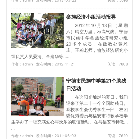
作者：admin
发布时间：2013-05-22
阅读：5698
畲族经济小组活动报导
2012年10月13日（星期
六）晴空万里，秋高气爽。宁德
市民族中学畲族经济研究小组
20多个成员，在政教处黄雅
庄、王莉老师，畲族经济研究小
组负责人吴晏清、全建华等...…
作者：admin
发布时间：2012-11-21
阅读：7808
宁德市民族中学第21个助残
日活动
在这阳光灿烂的夏日，我们
迎来了第二十一个全国助残日。
我校学生会优秀学生干部、校团
委优秀委员与福安市特教学校学
生举办了一场充满爱心与欢乐的联谊活动。在与福安市特教...
…
作者：admin
发布时间：2011-06-03
阅读：7620