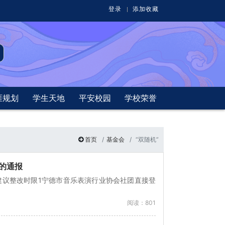
登录
添加收藏
涯规划
学生天地
平安校园
学校荣誉
首页
基金会
“双随机”
况的通报
建议整改时限1宁德市音乐表演行业协会社团直接登
阅读：801