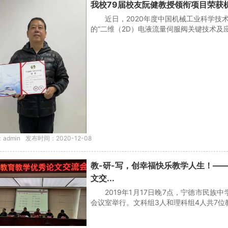
我校79届校友阮健教授领衔项目荣获
近日，2020年度中国机械工业科学
的“二维（2D）电液流量伺服阀关键技术及应
admin
发布时间：2020-12-08
教-研-写，创幸福快乐教学人生！——
文交...
2019年1月17日晚7点，宁德市民族
会议室举行。文科组3人和理科组4人共7位教