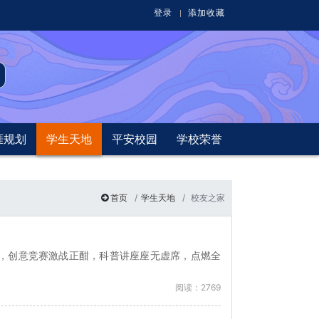
登录
添加收藏
涯规划
学生天地
平安校园
学校荣誉
首页
学生天地
校友之家
睛，创意竞赛激战正酣，科普讲座座无虚席，点燃全
阅读：2769