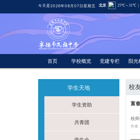
今天是
2026年08月07日星期五
首页
学校概览
党建专栏
阳光
校
学生天地
富春
学生资助
校师
共青团
作者
学生会