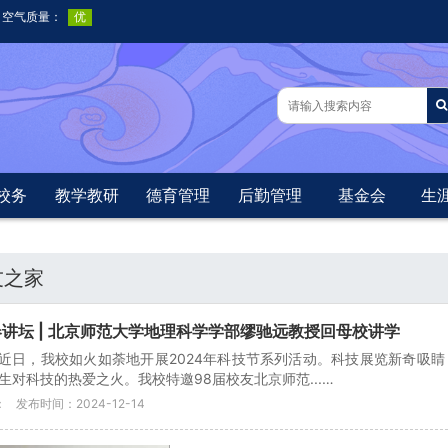
校务
教学教研
德育管理
后勤管理
基金会
生
友之家
讲坛 | 北京师范大学地理科学学部缪驰远教授回母校讲学
近日，我校如火如荼地开展2024年科技节系列活动。科技展览新奇吸
生对科技的热爱之火。我校特邀98届校友北京师范...…
：
发布时间：2024-12-14