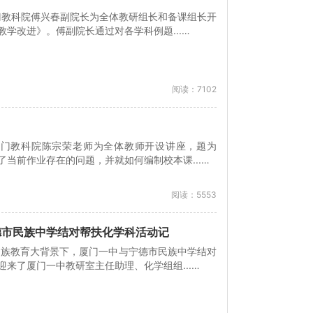
邀厦门教科院傅兴春副院长为全体教研组长和备课组长开
学改进》。傅副院长通过对各学科例题...…
阅读：7102
特邀厦门教科院陈宗荣老师为全体教师开设讲座，题为
当前作业存在的问题，并就如何编制校本课...…
阅读：5553
德市民族中学结对帮扶化学科活动记
建民族教育大背景下，厦门一中与宁德市民族中学结对
来了厦门一中教研室主任助理、化学组组...…