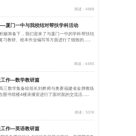
阅读：4968
——厦门一中与我校结对帮扶学科活动
室的积极筹备下，我们迎来了与厦门一中的学科帮扶结
习教研、校本作业编写等方面进行了细致的...…
阅读：4465
扶工作—数学教研篇
一中高三数学集备组组长刘桦师与奥赛福建省金牌教练
图书馆楼4楼录播室进行了面对面的交流活...…
阅读：5316
扶工作—英语教研篇