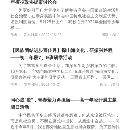
年模拟政协提案讨论会
为更好引导广大青少年了解并有序参与国家政治生活和
社会治理，在亲身实践中体会中国特色社会主义制度优势、
增强制度自信。8月28日上午，我校召开2022年全国青少年
模...…
作者：
发布时间：2022-08-28
阅读：2811
【民族团结进步宣传月】探山海文化，研振兴路程
——初二年段7、9班研学活动
为了丰富学生课余生活，加深学生对乡村振兴的了解。
10月16日，宁德市民族中学初二7、9班开展以“探山海文化，
研振兴路程”为主题的研学活动。“三面青山环列，一溪秀...…
作者：
发布时间：2021-10-21
阅读：3073
同心战“疫”，青春聚力勇担当——高一年段开展主题
团日活动
中华民族历史上经历过很多磨难，但从来没被压垮过，
而是愈挫愈勇，不断在磨难中成长，从磨难中奋起。——习
近平今年9月，我省部分地区发生新冠肺炎疫情。为了宣传我