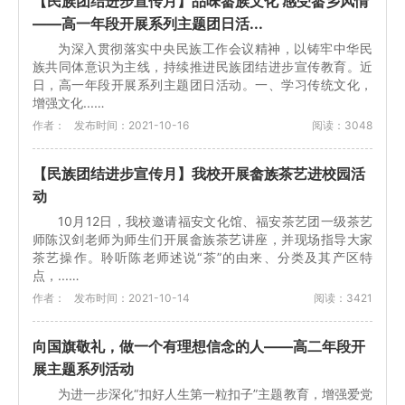
【民族团结进步宣传月】品味畲族文化 感受畲乡风情
——高一年段开展系列主题团日活...
为深入贯彻落实中央民族工作会议精神，以铸牢中华民
族共同体意识为主线，持续推进民族团结进步宣传教育。近
日，高一年段开展系列主题团日活动。一、学习传统文化，
增强文化...…
作者：
发布时间：2021-10-16
阅读：3048
【民族团结进步宣传月】我校开展畲族茶艺进校园活
动
10月12日，我校邀请福安文化馆、福安茶艺团一级茶艺
师陈汉剑老师为师生们开展畲族茶艺讲座，并现场指导大家
茶艺操作。聆听陈老师述说“茶”的由来、分类及其产区特
点，...…
作者：
发布时间：2021-10-14
阅读：3421
向国旗敬礼，做一个有理想信念的人——高二年段开
展主题系列活动
为进一步深化“扣好人生第一粒扣子”主题教育，增强爱党