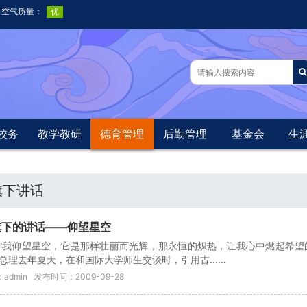
校务
教学教研
德育管理
后勤管理
基金会
生
旗下讲话
旗下的讲话——仰望星空
“我仰望星空，它是那样壮丽而光辉，那永恒的炽热，让我心中燃起希望的
总理去年夏天，在和国际大学师生交谈时，引用古...…
admin
发布时间：2009-09-28