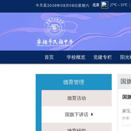
今天是
2026年08月08日星期六
首页
学校概览
党建专栏
阳光
国
德育管理
国
德育活动
家宝
国旗下讲话
作者：
德育研究