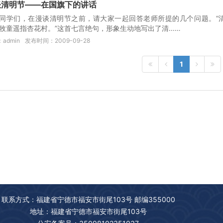
谈清明节——在国旗下的讲话
同学们，在漫谈清明节之前，请大家一起回答老师所提的几个问题。“
牧童遥指杏花村。”这首七言绝句，形象生动地写出了清...…
admin
发布时间：2009-09-28
1
联系方式：福建省宁德市福安市街尾103号 邮编355000
地址：福建省宁德市福安市街尾103号