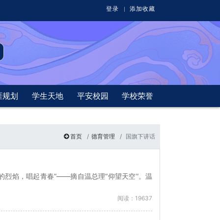
登录
添加收藏
涯规划
学生天地
平安校园
学校荣誉
首页
德育管理
国旗下讲话
烈焰，唱起青春”——摘自温总理“仰望天空”。温
阅读：19637