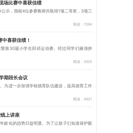
课现场比赛中喜获佳绩
单公示，我校4位参赛教师共取得1项二等奖，3项三
阅读：1594
赛中喜获佳绩！
学生暨第30届小学生田径运动赛。经过同学们顽强拼
阅读：2625
一学期段长会议
用。为进一步加强学校德育队伍建设，提高德育工作
阅读：4621
控线上讲座
低年龄化的趋势日益明显。为了让孩子们知道保护眼