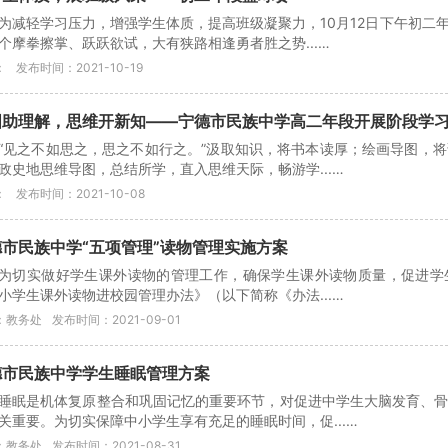
为减轻学习压力，增强学生体质，提高班级凝聚力，10月12日下午初二
个摩拳擦掌、跃跃欲试，大有狭路相逢勇者胜之势...…
：
发布时间：2021-10-19
图助理解，思维开新知——宁德市民族中学高二年段开展阶段学
“见之不如思之，思之不如行之。”汲取知识，将书本读厚；绘画导图，
政史地思维导图，总结所学，直入思维天际，畅游学...…
：
发布时间：2021-10-08
德市民族中学“五项管理”读物管理实施方案
为切实做好学生课外读物的管理工作，确保学生课外读物质量，促进学生
小学生课外读物进校园管理办法》（以下简称《办法...…
：教务处
发布时间：2021-09-01
德市民族中学学生睡眠管理方案
睡眠是机体复原整合和巩固记忆的重要环节，对促进中学生大脑发育、
关重要。为切实保障中小学生享有充足的睡眠时间，促...…
：教务处
发布时间：2021-08-31