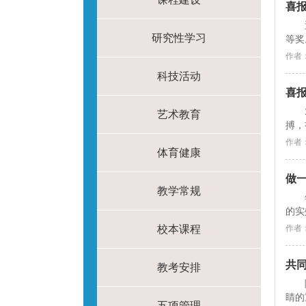
喜
研究性学习
等奖
作者
科技活动
喜
艺术教育
搏，
作者
体育健康
做一
教学常规
的实
校本课程
作者
共
教考安排
睛的
五项管理