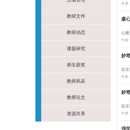
作者
教研文件
凝
教研动态
心聚
作者
课题研究
妙笔
师生获奖
征文
作者
教师风采
妙笔
教师论文
征文
资源共享
作者
强