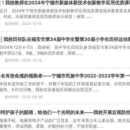
报！我校教师在2024年宁德市新媒体新技术创新教学应用优质
近日，2024年宁德市新媒体新技术创新教学应用优质课现场决赛获奖名
。特此，向获奖教师及指导教师表示祝贺！俯首...…
：
发布时间：2024-12-15
报│我校田径队在福安市第34届中学生暨第30届小学生田径运动
2024年12月4-7日，我校初、高中学生田径队参加福安市第34届中
初中部以1金、4银、3铜的优异成绩，荣获...…
：
发布时间：2024-12-15
名有使命感的领跑者——宁德市民族中学2022-2023学年第
年段长是学校工作的骨干，对整个年段的工作和发展起着引领、示范作
效性，8月25日晚，我校在富春校区四楼会议室召开...…
：
发布时间：2022-08-28
同呵护孩子的眼睛，给他们一个光明的未来——我校开展近视防
随着手机、电脑和电子产品的广泛普及，近年来青少年儿童近视、散光
重要性，养成用眼、爱眼、护眼的好习惯，宁德市民族...…