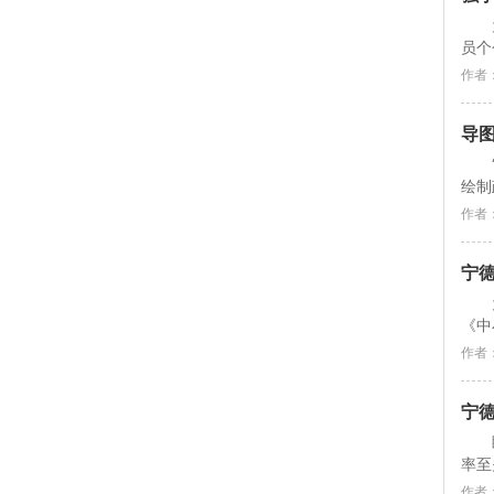
员个
作者
导
绘制
作者
宁
《中
作者
宁
率至
作者