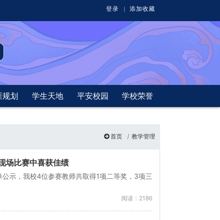
登录
添加收藏
涯规划
学生天地
平安校园
学校荣誉
首页
教学管理
课现场比赛中喜获佳绩
单公示，我校4位参赛教师共取得1项二等奖，3项三
阅读：2186