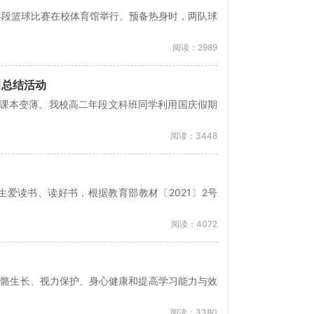
年段篮球比赛在校体育馆举行。预备热身时，两队球
阅读：2989
习总结活动
将课本变薄。我校高二年段文科班同学利用国庆假期
阅读：3448
爱读书、读好书，根据教育部教材〔2021〕2号
阅读：4072
骨骼生长、视力保护、身心健康和提高学习能力与效
阅读：3380