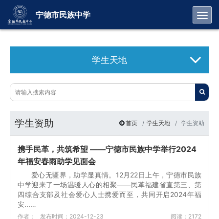
Toggl
宁德市民族中学
学生天地
学生资助
首页
学生天地
学生资助
携手民革，共筑希望 ——宁德市民族中学举行2024
年福安春雨助学见面会
爱心无疆界，助学显真情。12月22日上午，宁德市民族
中学迎来了一场温暖人心的相聚——民革福建省直第三、第
四综合支部及社会爱心人士携爱而至，共同开启2024年福
安...…
作者：
发布时间：2024-12-23
阅读：2172