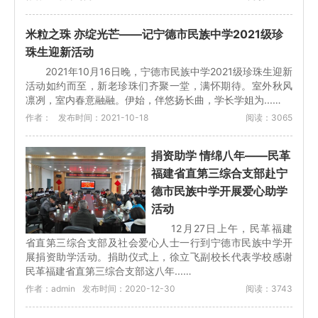
米粒之珠 亦绽光芒——记宁德市民族中学2021级珍
珠生迎新活动
2021年10月16日晚，宁德市民族中学2021级珍珠生迎新
活动如约而至，新老珍珠们齐聚一堂，满怀期待。室外秋风
凛冽，室内春意融融。伊始，伴悠扬长曲，学长学姐为...…
作者：
发布时间：2021-10-18
阅读：3065
捐资助学 情绵八年——民革
福建省直第三综合支部赴宁
德市民族中学开展爱心助学
活动
12月27日上午，民革福建
省直第三综合支部及社会爱心人士一行到宁德市民族中学开
展捐资助学活动。捐助仪式上，徐立飞副校长代表学校感谢
民革福建省直第三综合支部这八年...…
作者：admin
发布时间：2020-12-30
阅读：3743