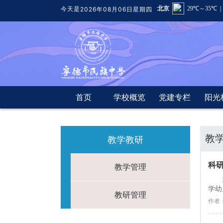
今天是
2026年08月06日星期四
首页
学校概览
党建专栏
阳光
教
教学教研
科研
教学管理
学幼
教研管理
作者