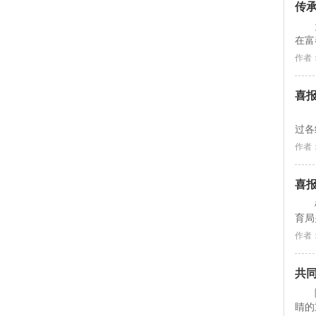
传
在富
作者
喜
过各
作者
喜
育局
作者
共
睛的