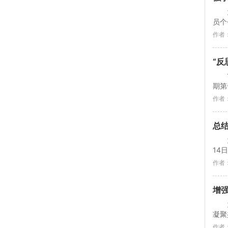
员个
作者
“
期第
作者
总
14
作者
增
凝聚
作者