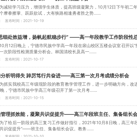
为减轻学习压力，增强学生体质，提高班级凝聚力，10月12日下午初二
个摩拳擦掌、跃跃欲试，大有狭路相逢勇者胜之势...…
：
发布时间：2021-10-19
反思细处效益增，扬帆起航稳步行” ——高一年段教学工作阶段性
10月12日晚上，宁德市民族中学高一年段在扆山校区五楼会议室召开以
一次阶段性检测质量分析会。林国清校长及高一...…
：
发布时间：2021-10-17
结分析明得失 踔厉笃行共奋进——高三第一次月考成绩分析会
为抓实我校高三年级现阶段的教育教学管理工作，进一步明确方向，改进措
日晚，宁德市民族中学高三年级召开了第一次月考...…
：
发布时间：2021-10-15
强管理抓效能，凝聚共识促提升——高三年段班主任、集备组长
为了给后一阶段的高三复习工作做好指引，2021年10月8日晚，高三
共识促提升”——班主任、集备组长会议。教务...…
：
发布时间：2021-10-10