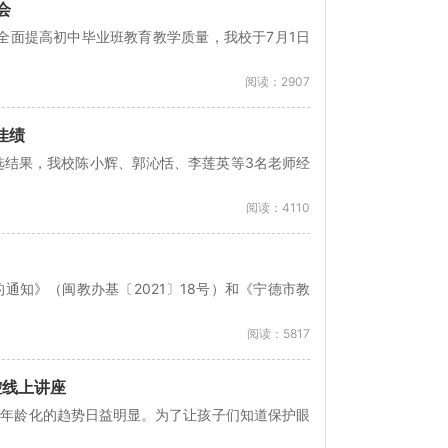
会
全面提高初中毕业班教育教学质量，我校于7月1日
阅读：2907
佳绩
选结果，我校陈小辉、郭沁恬、李莲英等3名老师经
阅读：4110
的通知》（闽教办基〔2021〕18号）和《宁德市教
阅读：5817
控线上讲座
低年龄化的趋势日益明显。为了让孩子们知道保护眼